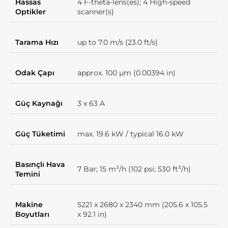
Hassas
4 F-theta-lens(es); 4 High-speed
Optikler
scanner(s)
Tarama Hızı
up to 7.0 m/s (23.0 ft/s)
Odak Çapı
approx. 100 µm (0.00394 in)
Güç Kaynağı
3 x 63 A
Güç Tüketimi
max. 19.6 kW / typical 16.0 kW
Basınçlı Hava
7 Bar; 15 m³/h (102 psi; 530 ft³/h)
Temini
Makine
5221 x 2680 x 2340 mm (205.6 x 105.5
Boyutları
x 92.1 in)